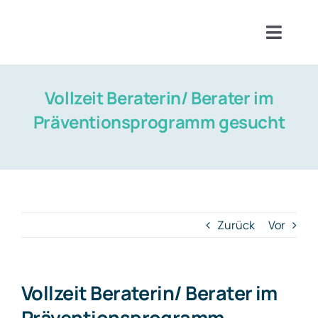
Zum
Inhalt
Toggl
springen
Naviga
Aktuelles
Vollzeit Beraterin/ Berater im
Termine
Präventionsprogramm gesucht
Kurse und Angebote
Bereiche
Zurück
Vor
Vollzeit Beraterin/ Berater im
Präventionsprogramm