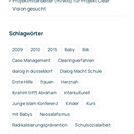
Projektmitarbeiter (m/w/d) für Projekt Clear
Vision gesucht
Schlagwörter
2009
2010
2015
Baby
Bilk
Case Management
Clearingverfahren
dialog in düsseldorf
Dialog Macht Schule
Erste Hilfe
frauen
Herznah
Ibrahim trifft Abraham
interkulturell
Junge Islam Konferenz
Kinder
Kurs
mit Babys
Neosalafismus
Radikalisierungsprävention
Schulsozialarbeit