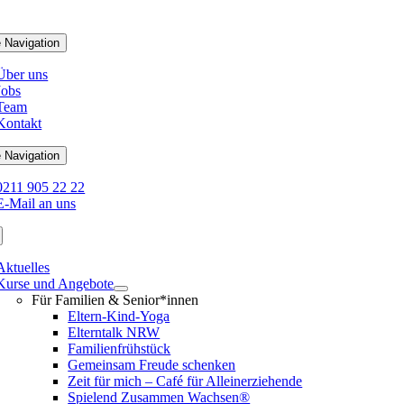
 Navigation
Über uns
Jobs
Team
Kontakt
 Navigation
0211 905 22 22
E-Mail an uns
Aktuelles
Kurse und Angebote
Für Familien & Senior*innen
Eltern-Kind-Yoga
Elterntalk NRW
Familienfrühstück
Gemeinsam Freude schenken
Zeit für mich – Café für Alleinerziehende
Spielend Zusammen Wachsen®