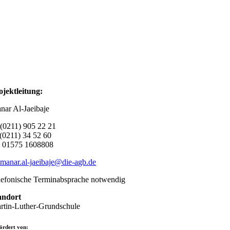
ojektleitung:
nar Al-Jaeibaje
T
(0211) 905 22 21
0211) 34 52 60
M
01575 1608808
anar.al-jaeibaje@die-agb.de
lefonische Terminabsprache notwendig
andort
rtin-Luther-Grundschule
ördert von: