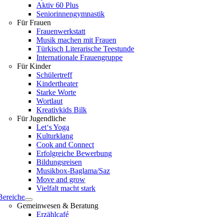
Aktiv 60 Plus
Seniorinnengymnastik
Für Frauen
Frauenwerkstatt
Musik machen mit Frauen
Türkisch Literarische Teestunde
Internationale Frauengruppe
Für Kinder
Schülertreff
Kindertheater
Starke Worte
Wortlaut
Kreativkids Bilk
Für Jugendliche
Let‘s Yoga
Kulturklang
Cook and Connect
Erfolgreiche Bewerbung
Bildungsreisen
Musikbox-Baglama/Saz
Move and grow
Vielfalt macht stark
Bereiche
Gemeinwesen & Beratung
Erzählcafé