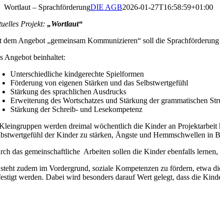
Wortlaut – Sprachförderung
DIE AGB
2026-01-27T16:58:59+01:00
tuelles Projekt:
„Wortlaut“
t dem Angebot „gemeinsam Kommunizieren“ soll die Sprachförderung i
s Angebot beinhaltet:
Unterschiedliche kindgerechte Spielformen
Förderung von eigenen Stärken und das Selbstwertgefühl
Stärkung des sprachlichen Ausdrucks
Erweiterung des Wortschatzes und Stärkung der grammatischen Str
Stärkung der Schreib- und Lesekompetenz
 Kleingruppen werden dreimal wöchentlich die Kinder an Projektarbeit h
lbstwertgefühl der Kinder zu stärken, Ängste und Hemmschwellen in B
rch das gemeinschaftliche Arbeiten sollen die Kinder ebenfalls lernen
 steht zudem im Vordergrund, soziale Kompetenzen zu fördern, etwa die g
festigt werden. Dabei wird besonders darauf Wert gelegt, dass die Kind