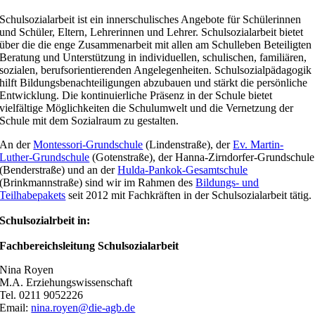
Schulsozialarbeit ist ein innerschulisches Angebote für Schülerinnen
und Schüler, Eltern, Lehrerinnen und Lehrer. Schulsozialarbeit bietet
über die die enge Zusammenarbeit mit allen am Schulleben Beteiligten
Beratung und Unterstützung in individuellen, schulischen, familiären,
sozialen, berufsorientierenden Angelegenheiten. Schulsozialpädagogik
hilft Bildungsbenachteiligungen abzubauen und stärkt die persönliche
Entwicklung. Die kontinuierliche Präsenz in der Schule bietet
vielfältige Möglichkeiten die Schulumwelt und die Vernetzung der
Schule mit dem Sozialraum zu gestalten.
An der
Montessori-Grundschule
(Lindenstraße), der
Ev. Martin-
Luther-Grundschule
(Gotenstraße), der Hanna-Zirndorfer-Grundschule
(Benderstraße) und an der
Hulda-Pankok-Gesamtschule
(Brinkmannstraße) sind wir im Rahmen des
Bildungs- und
Teilhabepakets
seit 2012 mit Fachkräften in der Schulsozialarbeit tätig.
Schulsozialrbeit in:
Fachbereichsleitung Schulsozialarbeit
Nina Royen
M.A. Erziehungswissenschaft
Tel. 0211 9052226
Email:
nina.royen@die-agb.de