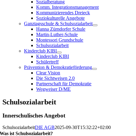
Sozialberatung
Komm. Integrationsmanagement
Kommunizierendes Dreieck
Soziokulturelle Angebote
Ganztagsschule & Schulsozialarbeit
Hanna Zürndorfer Schule
Martin-Luther-Schule
Montessori Grundschule
Schulsozialarbeit
Kinderclub KIBI
Kinderclub KIBI
Schülertreff
Prävention & Demokratieförderung
Clear Vision
Die Sichtweisen 2.0
Partnerschaft für Demokratie
Wegweiser D/ME
Schulsozialarbeit
Innerschulisches Angebot
Schulsozialarbeit
DIE AGB
2025-09-30T15:32:22+02:00
Was ist Schulsozialarbeit?