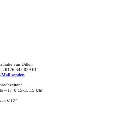
athalie van Dillen
el. 0176 345 029 01
-Mail senden
prechzeiten:
o – Fr 8:15-15:15 Uhr
aum C 107