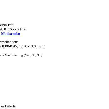
evin Pett
el. 017655771073
-Mail senden
prechzeiten:
i 8:00-8:45, 17:00-18:00 Uhr
ach Vereinbarung (Mo., Di., Do.)
isa Fritsch