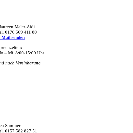
aureen Maler-Aidi
el. 0176 569 411 80
-Mail senden
prechzeiten:
o – Mi 8:00-15:00 Uhr
nd nach Vereinbarung
ea Sommer
el. 0157 582 827 51