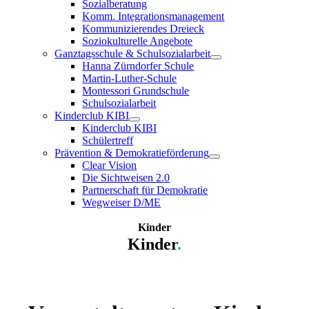
Sozialberatung
Komm. Integrationsmanagement
Kommunizierendes Dreieck
Soziokulturelle Angebote
Ganztagsschule & Schulsozialarbeit
Hanna Zürndorfer Schule
Martin-Luther-Schule
Montessori Grundschule
Schulsozialarbeit
Kinderclub KIBI
Kinderclub KIBI
Schülertreff
Prävention & Demokratieförderung
Clear Vision
Die Sichtweisen 2.0
Partnerschaft für Demokratie
Wegweiser D/ME
Kinder
Kinder
.