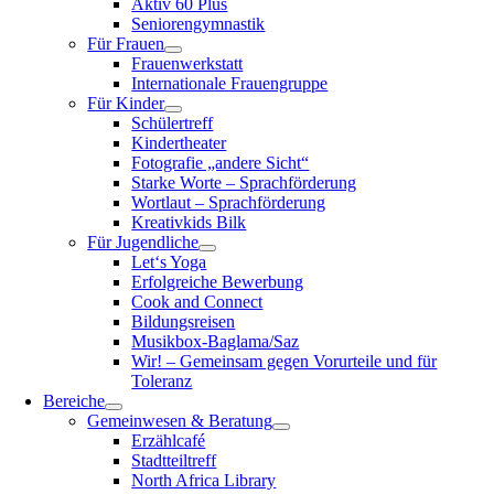
Aktiv 60 Plus
Seniorengymnastik
Für Frauen
Frauenwerkstatt
Internationale Frauengruppe
Für Kinder
Schülertreff
Kindertheater
Fotografie „andere Sicht“
Starke Worte – Sprachförderung
Wortlaut – Sprachförderung
Kreativkids Bilk
Für Jugendliche
Let‘s Yoga
Erfolgreiche Bewerbung
Cook and Connect
Bildungsreisen
Musikbox-Baglama/Saz
Wir! – Gemeinsam gegen Vorurteile und für
Toleranz
Bereiche
Gemeinwesen & Beratung
Erzählcafé
Stadtteiltreff
North Africa Library