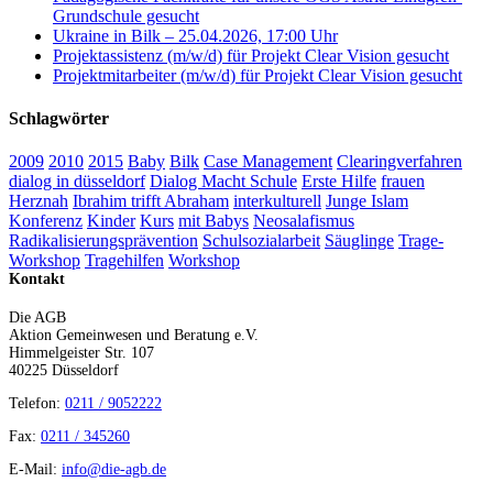
Grundschule gesucht
Ukraine in Bilk – 25.04.2026, 17:00 Uhr
Projektassistenz (m/w/d) für Projekt Clear Vision gesucht
Projektmitarbeiter (m/w/d) für Projekt Clear Vision gesucht
Schlagwörter
2009
2010
2015
Baby
Bilk
Case Management
Clearingverfahren
dialog in düsseldorf
Dialog Macht Schule
Erste Hilfe
frauen
Herznah
Ibrahim trifft Abraham
interkulturell
Junge Islam
Konferenz
Kinder
Kurs
mit Babys
Neosalafismus
Radikalisierungsprävention
Schulsozialarbeit
Säuglinge
Trage-
Workshop
Tragehilfen
Workshop
Kontakt
Die AGB
Aktion Gemeinwesen und Beratung e.V.
Himmelgeister Str. 107
40225 Düsseldorf
Telefon:
0211 / 9052222
Fax:
0211 / 345260
E-Mail:
info@die-agb.de