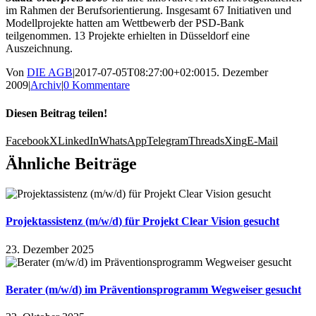
im Rahmen der Berufsorientierung. Insgesamt 67 Initiativen und
Modellprojekte hatten am Wettbewerb der PSD-Bank
teilgenommen. 13 Projekte erhielten in Düsseldorf eine
Auszeichnung.
Von
DIE AGB
|
2017-07-05T08:27:00+02:00
15. Dezember
2009
|
Archiv
|
0 Kommentare
Diesen Beitrag teilen!
Facebook
X
LinkedIn
WhatsApp
Telegram
Threads
Xing
E-Mail
Ähnliche Beiträge
Projektassistenz (m/w/d) für Projekt Clear Vision gesucht
23. Dezember 2025
Berater (m/w/d) im Präventionsprogramm Wegweiser gesucht