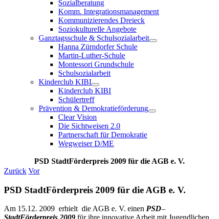
Sozialberatung
Komm. Integrationsmanagement
Kommunizierendes Dreieck
Soziokulturelle Angebote
Ganztagsschule & Schulsozialarbeit
Hanna Zürndorfer Schule
Martin-Luther-Schule
Montessori Grundschule
Schulsozialarbeit
Kinderclub KIBI
Kinderclub KIBI
Schülertreff
Prävention & Demokratieförderung
Clear Vision
Die Sichtweisen 2.0
Partnerschaft für Demokratie
Wegweiser D/ME
PSD StadtFörderpreis 2009 für die AGB e. V.
Zurück
Vor
PSD StadtFörderpreis 2009 für die AGB e. V.
Am 15.12. 2009 erhielt die AGB e. V. einen
PSD
–
StadtFörderpreis
2009
für ihre innovative Arbeit mit Jugendlichen