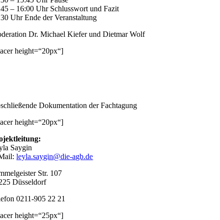
:45 – 16:00 Uhr Schlusswort und Fazit
:30 Uhr Ende der Veranstaltung
deration Dr. Michael Kiefer und Dietmar Wolf
pacer height=“20px“]
schließende Dokumentation der Fachtagung
pacer height=“20px“]
ojektleitung:
yla Saygin
Mail:
leyla.saygin@die-agb.de
mmelgeister Str. 107
225 Düsseldorf
lefon 0211-905 22 21
pacer height=“25px“]