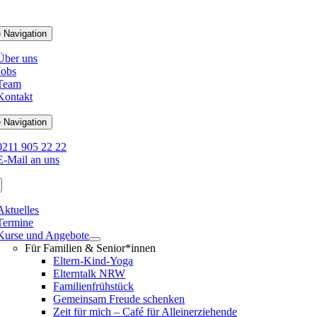
 Navigation
Über uns
Jobs
Team
Kontakt
 Navigation
0211 905 22 22
E-Mail an uns
Aktuelles
Termine
Kurse und Angebote
Für Familien & Senior*innen
Eltern-Kind-Yoga
Elterntalk NRW
Familienfrühstück
Gemeinsam Freude schenken
Zeit für mich – Café für Alleinerziehende