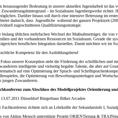
n herausragender Bedeutung in unserer aktuellen Jugendarbeit ist das 
t Zuwanderungshintergrund – im Sozialraum Jagenbergwerke richtet. Hau
möglichen. Darüber hinaus soll durch eine intensive Betreuung im erst
bieter dadurch, dass Jugendliche während der ganzen Projektzeit (200
dividuell zugeschnittenen Qualifizierungsstrategie.
e bislang üblichen mehrfachen Wechsel der Maßnahmeträger, die von vi
milien und der vorhandenen Ressourcen im Sozialraum. Gerade die syst
folgreichen beruflichen Integration darstellen. Damit möchten wir im S
rachliche Kompetenz für den Ausbildungsberuf
 Fokus unserer Konzeption steht die Förderung der schriftlichen und 
wanderern intelligente und vielseitig begabte Talente, die aber auf 
stematisch auf eine Optimierung der Sprach- und Schriftsprachenkompe
llenspielen, die Optimierung von Bewerbungsunterlagen und Wortschatze
n jungen Zuwanderern.
chkonferenz zum Abschluss des Modellprojektes Orientierung und
 13.07.2011 Düsseldorf Bürgerhaus Bilker Arcaden
e Fachkonferenz richtete sich an Lehrkräfte der Sekundarstufe I, Sozia
s von Aktion Mensch unterstützte Projekt ORIENTierung & TRAINing is