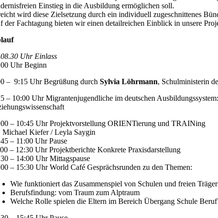
ndernisfreien Einstieg in die Ausbildung ermöglichen soll.
reicht wird diese Zielsetzung durch ein individuell zugeschnittenes Bü
f der Fachtagung bieten wir einen de­tailreichen Einblick in unsere Pro
lauf
 08.30 Uhr Einlass
.00 Uhr Beginn
00 – 9:15 Uhr Begrüßung durch
Sylvia Löhrmann
, Schulministerin
15 – 10:00 Uhr Migrantenjugendliche im deutschen Ausbildungssystem
ziehungswissenschaft
:00 – 10:45 Uhr Projektvorstellung ORIENTierung und TRAINing
. Michael Kiefer / Leyla Saygin
:45 – 11:00 Uhr Pause
:00 – 12:30 Uhr Projektberichte Konkrete Praxisdarstellung
:30 – 14:00 Uhr Mittagspause
:00 – 15:30 Uhr World Café Gesprächsrunden zu den Themen:
Wie funktioniert das Zusammenspiel von Schulen und freien Träge
Berufsfindung: vom Traum zum Alptraum
Welche Rolle spielen die Eltern im Bereich Übergang Schule Beruf
:30 – 15:45 Uhr Pause