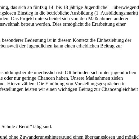
ning, das sich an fünfzig 14- bis 18-jährige Jugendliche – überwiegen
gslosen Einstieg in die betriebliche Ausbildung (1. Ausbildungsmarkt)
werden. Das Projekt unterscheidet sich von den Maßnahmen anderer
sweltnah betreut werden. Dies ermöglicht die Erarbeitung einer
 besonderer Bedeutung ist in diesem Kontext die Einbeziehung der
benswelt der Jugendlichen kann einen erheblichen Beitrag zur
ldungsberufe unerlässlich ist. Oft befinden sich unter jugendlichen
keine oder nur geringe Chancen haben. Unsere Maßnahmen zielen
ind. Hierzu zählen: Die Einübung von Vorstellungsgesprächen in
estellungen leisten wir einen wichtigen Beitrag zur Chancengleichheit
Schule / Beruf“ tätig sind.
t und ohne Zuwanderungshin­tergrund einen übergangslosen und möglic