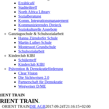
Erzählcafé
Stadtteiltreff
North Africa Library
Sozialberatung
Komm. Integrationsmanagement
Kommunizierendes Dreieck
Soziokulturelle Angebote
Ganztagsschule & Schulsozialarbeit
Hanna Zürndorfer Schule
Martin-Luther-Schule
Montessori Grundschule
Schulsozialarbeit
Kinderclub KIBI
Schülertreff
Kinderclub KIBI
Prävention & Demokratieförderung
Clear Vision
Die Sichtweisen 2.0
Partnerschaft für Demokratie
Wegweiser D/ME
RIENT TRAIN
RIENT TRAIN
.
ORIENT TRAIN
DIE AGB
2017-09-24T21:16:15+02:00