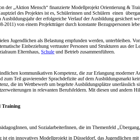
von der „Aktion Mensch“ finanzierte Modellprojekt Orientierung & Trai
ptziel des Projektes ist es, Schülerinnen und Schülern einen übergan
en Ausbildungsjahr der erfolgreiche Verlauf der Ausbildung gesichert 
8-2011) von einem Projektträger durch konstante Bezugspersonen leben
elen Jugendlichen als Belastung empfunden werden, unterbleiben. Von
ematische Einbeziehung vertrauter Personen und Strukturen aus der Le
ozialraum Elternhaus,
Schule
und Betrieb zusammenführen.
mündlichen kommunikativen Kompetenz, die zur Erlangung moderner Ausbi
Grund zum Teil gravierender Sprachdefizite auf dem Ausbildungsmarkt 
tenz, die im Wettbewerb um begehrte Ausbildungsplätze unerlässlich s
rweiterungen in relevanten Berufsfeldern. Mit diesen und andern Hilf
 Training
lpädagogInnen, und SozialarbeiterInnen, die im Themenfeld „Über­gang, 
t ein innovatives Modellprojekt in Düsseldorf, das Jugendlichen mi