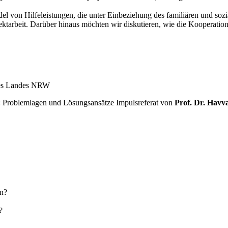
ndel von Hilfe­leistungen, die unter Einbeziehung des famili­ären und 
jektarbeit. Darüber hinaus möchten wir diskutieren, wie die Kooperation
 des Landes NRW
: Problemlagen und Lösungsansätze Impulsreferat von
Prof. Dr. Havv
rn?
?