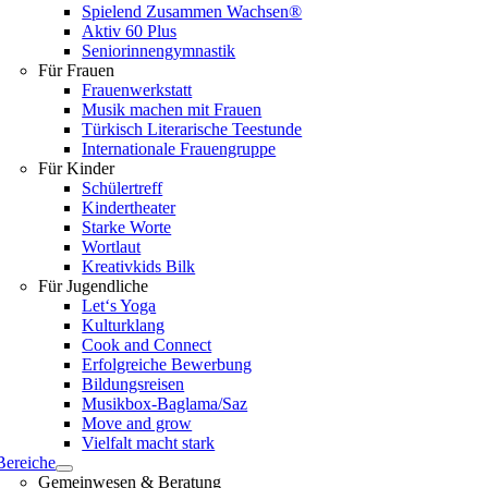
Spielend Zusammen Wachsen®
Aktiv 60 Plus
Seniorinnengymnastik
Für Frauen
Frauenwerkstatt
Musik machen mit Frauen
Türkisch Literarische Teestunde
Internationale Frauengruppe
Für Kinder
Schülertreff
Kindertheater
Starke Worte
Wortlaut
Kreativkids Bilk
Für Jugendliche
Let‘s Yoga
Kulturklang
Cook and Connect
Erfolgreiche Bewerbung
Bildungsreisen
Musikbox-Baglama/Saz
Move and grow
Vielfalt macht stark
Bereiche
Gemeinwesen & Beratung