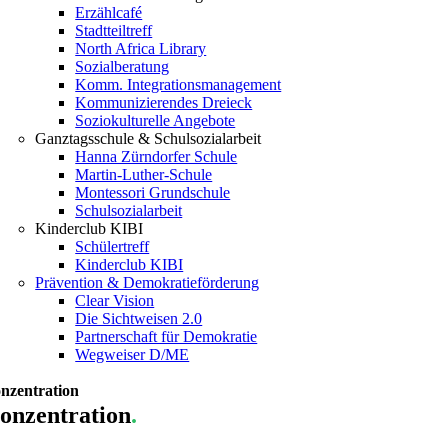
Erzählcafé
Stadtteiltreff
North Africa Library
Sozialberatung
Komm. Integrationsmanagement
Kommunizierendes Dreieck
Soziokulturelle Angebote
Ganztagsschule & Schulsozialarbeit
Hanna Zürndorfer Schule
Martin-Luther-Schule
Montessori Grundschule
Schulsozialarbeit
Kinderclub KIBI
Schülertreff
Kinderclub KIBI
Prävention & Demokratieförderung
Clear Vision
Die Sichtweisen 2.0
Partnerschaft für Demokratie
Wegweiser D/ME
nzentration
onzentration
.