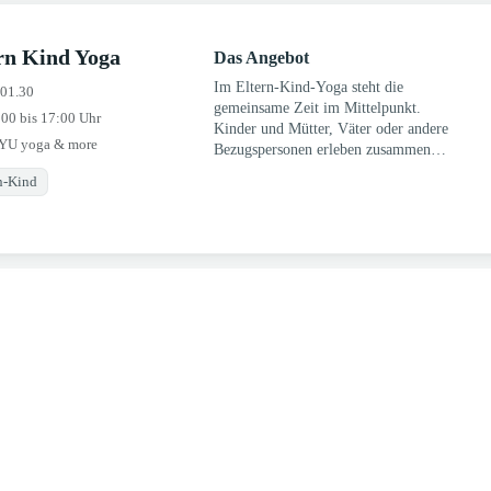
rn Kind Yoga
Das Angebot
Im Eltern-Kind-Yoga steht die
.01.30
gemeinsame Zeit im Mittelpunkt.
:00 bis 17:00 Uhr
Kinder und Mütter, Väter oder andere
YU yoga & more
Bezugspersonen erleben zusammen
spielerische Yogaübungen, Bewegung,
n-Kind
Entspannung und kleine
Achtsamkeitsmomente.