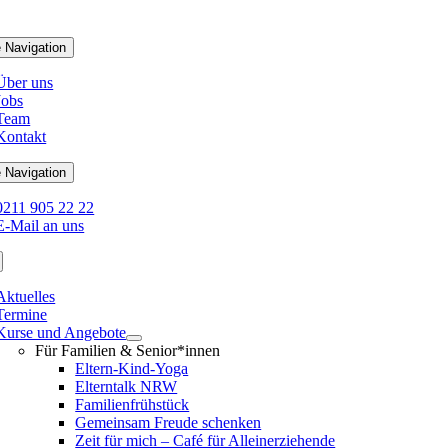
 Navigation
Über uns
Jobs
Team
Kontakt
 Navigation
0211 905 22 22
E-Mail an uns
Aktuelles
Termine
Kurse und Angebote
Für Familien & Senior*innen
Eltern-Kind-Yoga
Elterntalk NRW
Familienfrühstück
Gemeinsam Freude schenken
Zeit für mich – Café für Alleinerziehende