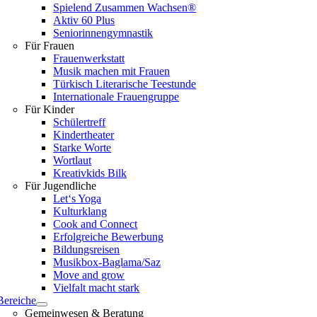
Spielend Zusammen Wachsen®
Aktiv 60 Plus
Seniorinnengymnastik
Für Frauen
Frauenwerkstatt
Musik machen mit Frauen
Türkisch Literarische Teestunde
Internationale Frauengruppe
Für Kinder
Schülertreff
Kindertheater
Starke Worte
Wortlaut
Kreativkids Bilk
Für Jugendliche
Let‘s Yoga
Kulturklang
Cook and Connect
Erfolgreiche Bewerbung
Bildungsreisen
Musikbox-Baglama/Saz
Move and grow
Vielfalt macht stark
Bereiche
Gemeinwesen & Beratung