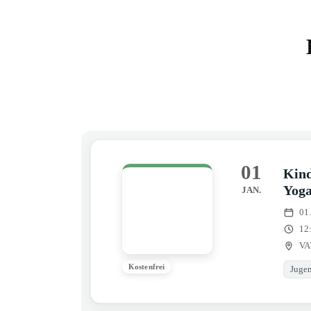
01
Kind
Yog
JAN.
01
12
VA
Kostenfrei
Jugen