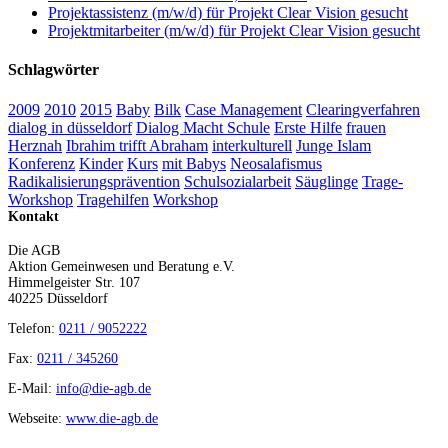
Projektassistenz (m/w/d) für Projekt Clear Vision gesucht
Projektmitarbeiter (m/w/d) für Projekt Clear Vision gesucht
Schlagwörter
2009
2010
2015
Baby
Bilk
Case Management
Clearingverfahren
dialog in düsseldorf
Dialog Macht Schule
Erste Hilfe
frauen
Herznah
Ibrahim trifft Abraham
interkulturell
Junge Islam
Konferenz
Kinder
Kurs
mit Babys
Neosalafismus
Radikalisierungsprävention
Schulsozialarbeit
Säuglinge
Trage-
Workshop
Tragehilfen
Workshop
Kontakt
Die AGB
Aktion Gemeinwesen und Beratung e.V.
Himmelgeister Str. 107
40225 Düsseldorf
Telefon:
0211 / 9052222
Fax:
0211 / 345260
E-Mail:
info@die-agb.de
Webseite:
www.die-agb.de