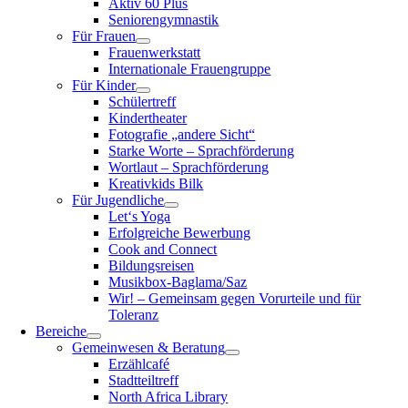
Aktiv 60 Plus
Seniorengymnastik
Für Frauen
Frauenwerkstatt
Internationale Frauengruppe
Für Kinder
Schülertreff
Kindertheater
Fotografie „andere Sicht“
Starke Worte – Sprachförderung
Wortlaut – Sprachförderung
Kreativkids Bilk
Für Jugendliche
Let‘s Yoga
Erfolgreiche Bewerbung
Cook and Connect
Bildungsreisen
Musikbox-Baglama/Saz
Wir! – Gemeinsam gegen Vorurteile und für
Toleranz
Bereiche
Gemeinwesen & Beratung
Erzählcafé
Stadtteiltreff
North Africa Library