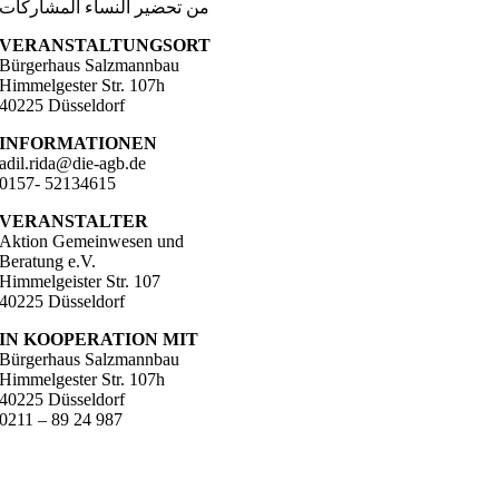
من تحضير النساء المشاركات
VERANSTALTUNGSORT
Bürgerhaus Salzmannbau
Himmelgester Str. 107h
40225 Düsseldorf
INFORMATIONEN
adil.rida@die-agb.de
0157- 52134615
VERANSTALTER
Aktion Gemeinwesen und
Beratung e.V.
Himmelgeister Str. 107
40225 Düsseldorf
IN KOOPERATION MIT
Bürgerhaus Salzmannbau
Himmelgester Str. 107h
40225 Düsseldorf
0211 – 89 24 987