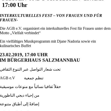
17:00 Uhr
INTERKULTURELLES FEST – VON FRAUEN UND FÜR
FRAUEN-
Die AGB e.V. organisiert ein interkulturelles Fest für Frauen unter dem
Motto „Vielfalt verbindet“
Ein vielfältiges Musikprogramm mit Djane Nadoria sowie ein
kulinarisches Buffet
23.02.2019, 17:00 UHR
IM BÜRGERHAUS SALZMANNBAU
تحت شعار التواصل عبر التنوع الثقافي
AGB e.V تنظم جمعية
حفلاً ثقافيا نسائياً مع منوعات موسيقية
من إحياء ديجي الناظورية
إضافةً إلى أطباق متنوعة