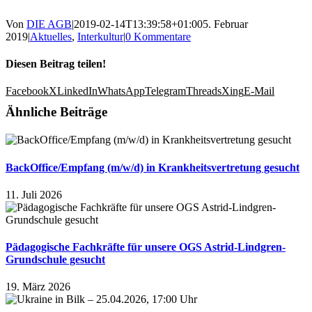
Von
DIE AGB
|
2019-02-14T13:39:58+01:00
5. Februar
2019
|
Aktuelles
,
Interkultur
|
0 Kommentare
Diesen Beitrag teilen!
Facebook
X
LinkedIn
WhatsApp
Telegram
Threads
Xing
E-Mail
Ähnliche Beiträge
BackOffice/Empfang (m/w/d) in Krankheitsvertretung gesucht
11. Juli 2026
Pädagogische Fachkräfte für unsere OGS Astrid-Lindgren-
Grundschule gesucht
19. März 2026