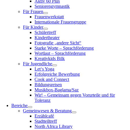
Aktiv 60 Plus
Seniorengymnastik
Für Frauen
Frauenwerkstatt
Internationale Frauengruppe
Für Kinder
Schülertreff
Kindertheater
Fotografie „andere Sicht“
Starke Worte – Sprachförderung
Wortlaut – Sprachförderung
Kreativkids Bilk
Für Jugendliche
Let‘s Yoga
Erfolgreiche Bewerbung
Cook and Connect
Bildungsreisen
Musikbox-Baglama/Saz
Wir! – Gemeinsam gegen Vorurteile und für
Toleranz
Bereiche
Gemeinwesen & Beratung
Erzählcafé
Stadtteiltreff
North Africa Library