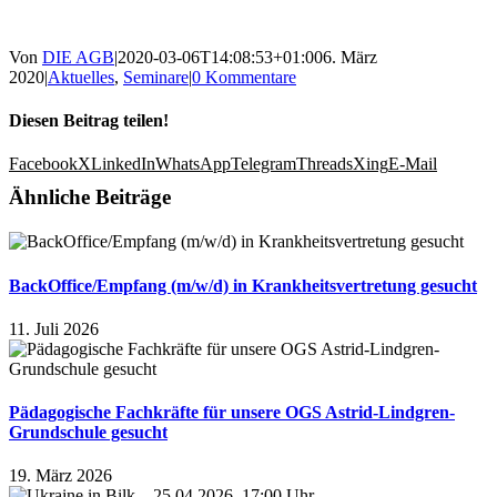
Von
DIE AGB
|
2020-03-06T14:08:53+01:00
6. März
2020
|
Aktuelles
,
Seminare
|
0 Kommentare
Diesen Beitrag teilen!
Facebook
X
LinkedIn
WhatsApp
Telegram
Threads
Xing
E-Mail
Ähnliche Beiträge
BackOffice/Empfang (m/w/d) in Krankheitsvertretung gesucht
11. Juli 2026
Pädagogische Fachkräfte für unsere OGS Astrid-Lindgren-
Grundschule gesucht
19. März 2026