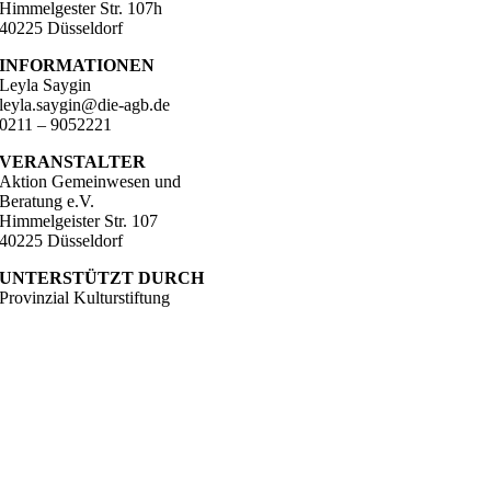
Himmelgester Str. 107h
40225 Düsseldorf
INFORMATIONEN
Leyla Saygin
leyla.saygin@die-agb.de
0211 – 9052221
VERANSTALTER
Aktion Gemeinwesen und
Beratung e.V.
Himmelgeister Str. 107
40225 Düsseldorf
UNTERSTÜTZT DURCH
Provinzial Kulturstiftung