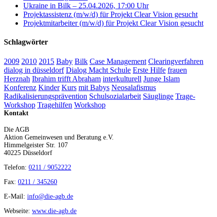
Ukraine in Bilk – 25.04.2026, 17:00 Uhr
Projektassistenz (m/w/d) für Projekt Clear Vision gesucht
Projektmitarbeiter (m/w/d) für Projekt Clear Vision gesucht
Schlagwörter
2009
2010
2015
Baby
Bilk
Case Management
Clearingverfahren
dialog in düsseldorf
Dialog Macht Schule
Erste Hilfe
frauen
Herznah
Ibrahim trifft Abraham
interkulturell
Junge Islam
Konferenz
Kinder
Kurs
mit Babys
Neosalafismus
Radikalisierungsprävention
Schulsozialarbeit
Säuglinge
Trage-
Workshop
Tragehilfen
Workshop
Kontakt
Die AGB
Aktion Gemeinwesen und Beratung e.V.
Himmelgeister Str. 107
40225 Düsseldorf
Telefon:
0211 / 9052222
Fax:
0211 / 345260
E-Mail:
info@die-agb.de
Webseite:
www.die-agb.de