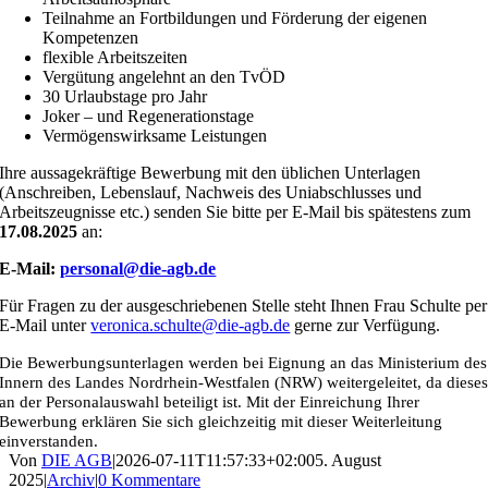
Teilnahme an Fortbildungen und Förderung der eigenen
Kompetenzen
flexible Arbeitszeiten
Vergütung angelehnt an den TvÖD
30 Urlaubstage pro Jahr
Joker – und Regenerationstage
Vermögenswirksame Leistungen
Ihre aussagekräftige Bewerbung mit den üblichen Unterlagen
(Anschreiben, Lebenslauf, Nachweis des Uniabschlusses und
Arbeitszeugnisse etc.) senden Sie bitte per E-Mail bis spätestens zum
17.08.2025
an:
E-Mail:
personal@die-agb.de
Für Fragen zu der ausgeschriebenen Stelle steht Ihnen Frau Schulte per
E-Mail unter
veronica.schulte@die-agb.de
gerne zur Verfügung.
Die Bewerbungsunterlagen werden bei Eignung an das Ministerium des
Innern des Landes Nordrhein-Westfalen (NRW) weitergeleitet, da diese
an der Personalauswahl beteiligt ist. Mit der Einreichung Ihrer
Bewerbung erklären Sie sich gleichzeitig mit dieser Weiterleitung
einverstanden.
Von
DIE AGB
|
2026-07-11T11:57:33+02:00
5. August
2025
|
Archiv
|
0 Kommentare