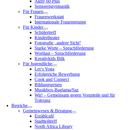
Aktiv 60 Plus
Seniorengymnastik
Für Frauen
Frauenwerkstatt
Internationale Frauengruppe
Für Kinder
Schülertreff
Kindertheater
Fotografie „andere Sicht“
Starke Worte – Sprachförderung
Wortlaut – Sprachförderung
Kreativkids Bilk
Für Jugendliche
Let‘s Yoga
Erfolgreiche Bewerbung
Cook and Connect
Bildungsreisen
Musikbox-Baglama/Saz
Wir! – Gemeinsam gegen Vorurteile und für
Toleranz
Bereiche
Gemeinwesen & Beratung
Erzählcafé
Stadtteiltreff
North Africa Library