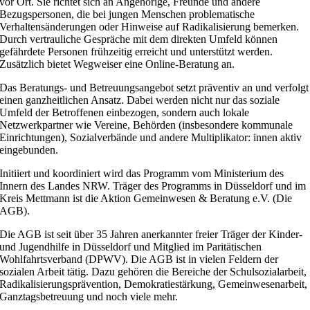
vor Ort. Sie richtet sich an Angehörige, Freunde und andere
Bezugspersonen, die bei jungen Menschen problematische
Verhaltensänderungen oder Hinweise auf Radikalisierung bemerken.
Durch vertrauliche Gespräche mit dem direkten Umfeld können
gefährdete Personen frühzeitig erreicht und unterstützt werden.
Zusätzlich bietet Wegweiser eine Online-Beratung an.
Das Beratungs- und Betreuungsangebot setzt präventiv an und verfolgt
einen ganzheitlichen Ansatz. Dabei werden nicht nur das soziale
Umfeld der Betroffenen einbezogen, sondern auch lokale
Netzwerkpartner wie Vereine, Behörden (insbesondere kommunale
Einrichtungen), Sozialverbände und andere Multiplikator: innen aktiv
eingebunden.
Initiiert und koordiniert wird das Programm vom Ministerium des
Innern des Landes NRW. Träger des Programms in Düsseldorf und im
Kreis Mettmann ist die Aktion Gemeinwesen & Beratung e.V. (Die
AGB).
Die AGB ist seit über 35 Jahren anerkannter freier Träger der Kinder-
und Jugendhilfe in Düsseldorf und Mitglied im Paritätischen
Wohlfahrtsverband (DPWV). Die AGB ist in vielen Feldern der
sozialen Arbeit tätig. Dazu gehören die Bereiche der Schulsozialarbeit,
Radikalisierungsprävention, Demokratiestärkung, Gemeinwesenarbeit,
Ganztagsbetreuung und noch viele mehr.