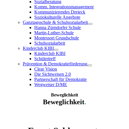
Sozialberatung
Komm. Integrationsmanagement
Kommunizierendes Dreieck
Soziokulturelle Angebote
Ganztagsschule & Schulsozialarbeit
Hanna Zürndorfer Schule
Martin-Luther-Schule
Montessori Grundschule
Schulsozialarbeit
Kinderclub KIBI
Kinderclub KIBI
Schülertreff
Prävention & Demokratieförderung
Clear Vision
Die Sichtweisen 2.0
Partnerschaft für Demokratie
Wegweiser D/ME
Beweglichkeit
Beweglichkeit
.