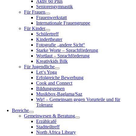
Aktiv 60 Plus
Seniorengymnastik
Für Frauen
Frauenwerkstatt
Internationale Frauengruppe
Für Kinder
Schülertreff
Kindertheater
Fotografie „andere Sicht“
Starke Worte – Sprachförderung
Wortlaut – Sprachförderung
Kreativkids Bilk
Für Jugendliche
Let‘s Yoga
Erfolgreiche Bewerbung
Cook and Connect
Bildungsreisen
Musikbox-Baglama/Saz
Wir! – Gemeinsam gegen Vorurteile und für
Toleranz
Bereiche
Gemeinwesen & Beratung
Erzählcafé
Stadtteiltreff
North Africa Library