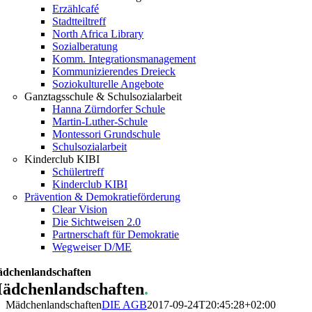
Erzählcafé
Stadtteiltreff
North Africa Library
Sozialberatung
Komm. Integrationsmanagement
Kommunizierendes Dreieck
Soziokulturelle Angebote
Ganztagsschule & Schulsozialarbeit
Hanna Zürndorfer Schule
Martin-Luther-Schule
Montessori Grundschule
Schulsozialarbeit
Kinderclub KIBI
Schülertreff
Kinderclub KIBI
Prävention & Demokratieförderung
Clear Vision
Die Sichtweisen 2.0
Partnerschaft für Demokratie
Wegweiser D/ME
dchenlandschaften
ädchenlandschaften
.
Mädchenlandschaften
DIE AGB
2017-09-24T20:45:28+02:00