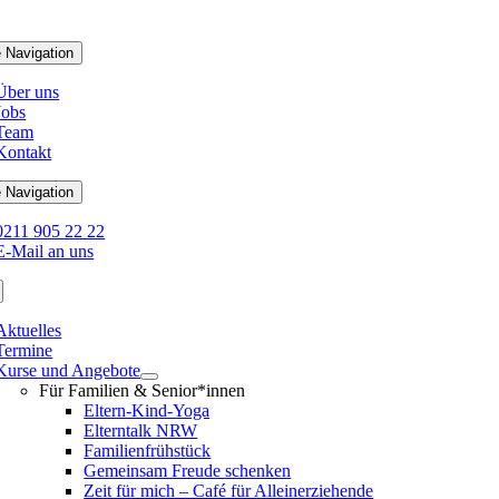
 Navigation
Über uns
Jobs
Team
Kontakt
 Navigation
0211 905 22 22
E-Mail an uns
Aktuelles
Termine
Kurse und Angebote
Für Familien & Senior*innen
Eltern-Kind-Yoga
Elterntalk NRW
Familienfrühstück
Gemeinsam Freude schenken
Zeit für mich – Café für Alleinerziehende