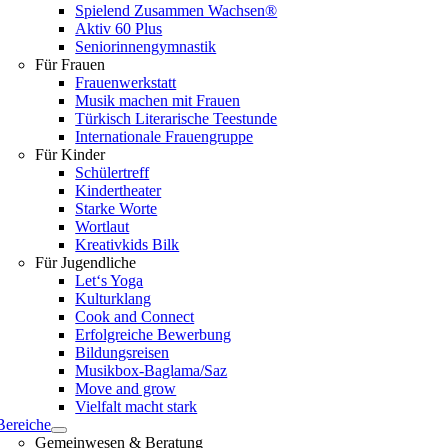
Spielend Zusammen Wachsen®
Aktiv 60 Plus
Seniorinnengymnastik
Für Frauen
Frauenwerkstatt
Musik machen mit Frauen
Türkisch Literarische Teestunde
Internationale Frauengruppe
Für Kinder
Schülertreff
Kindertheater
Starke Worte
Wortlaut
Kreativkids Bilk
Für Jugendliche
Let‘s Yoga
Kulturklang
Cook and Connect
Erfolgreiche Bewerbung
Bildungsreisen
Musikbox-Baglama/Saz
Move and grow
Vielfalt macht stark
Bereiche
Gemeinwesen & Beratung