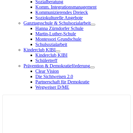
Sozialberatung
Komm. Integrationsmanagement
Kommunizierendes Dreieck
Soziokulturelle Angebote
Ganztagsschule & Schulsozialarbeit
Hanna Zürndorfer Schule
Martin-Luther-Schule
Montessori Grundschule
Schulsozialarbeit
Kinderclub KIBI
Kinderclub KIBI
Schülertreff
Prävention & Demokratieförderung
Clear Vision
Die Sichtweisen 2.0
Partnerschaft für Demokratie
Wegweiser D/ME