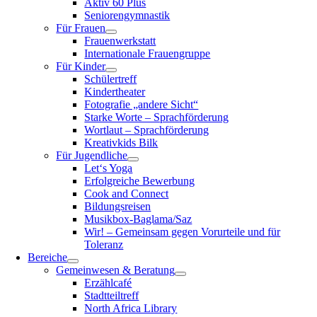
Aktiv 60 Plus
Seniorengymnastik
Für Frauen
Frauenwerkstatt
Internationale Frauengruppe
Für Kinder
Schülertreff
Kindertheater
Fotografie „andere Sicht“
Starke Worte – Sprachförderung
Wortlaut – Sprachförderung
Kreativkids Bilk
Für Jugendliche
Let‘s Yoga
Erfolgreiche Bewerbung
Cook and Connect
Bildungsreisen
Musikbox-Baglama/Saz
Wir! – Gemeinsam gegen Vorurteile und für
Toleranz
Bereiche
Gemeinwesen & Beratung
Erzählcafé
Stadtteiltreff
North Africa Library